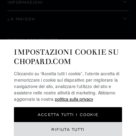
INFORMAZIONI
LA MAISON
RIMANI AGGIORNATO
IMPOSTAZIONI COOKIE SU
CHOPARD.COM
Cliccando su “Accetta tutti i cookie”, l'utente accetta di
ISCRIVITI ALLA NEWSLETTER
memorizzare i cookie sul dispositivo per migliorare la
navigazione del sito, analizzare l'utilizzo del sito e
assistere nelle nostre attività di marketing. Abbiamo
aggiornato la nostra
politica sulla privacy
POLITICA SULLA PRIVACY
ACCETTA TUTTI I COOKIE
POLITICA SUI COOKIE
TERMINI D'USO SEL SITO WEB
€ 21,000
RIFIUTA TUTTI
CONDIZIONI DI VENDITA