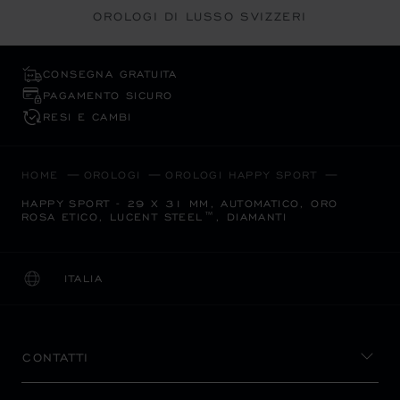
OROLOGI DI LUSSO SVIZZERI
CONSEGNA GRATUITA
PAGAMENTO SICURO
RESI E CAMBI
HOME
OROLOGI
OROLOGI HAPPY SPORT
HAPPY SPORT - 29 X 31 MM, AUTOMATICO, ORO
ROSA ETICO, LUCENT STEEL™, DIAMANTI
ITALIA
LOCALIZZAZIONE (CAMBIA PAESE)
CAMBIA PAESE
CONTATTI