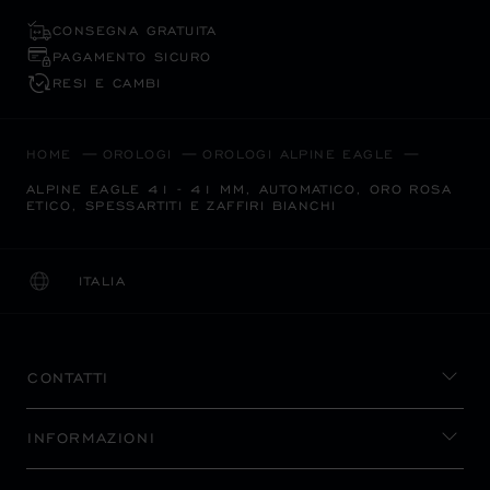
CONSEGNA GRATUITA
PAGAMENTO SICURO
RESI E CAMBI
HOME
OROLOGI
OROLOGI ALPINE EAGLE
ALPINE EAGLE 41 - 41 MM, AUTOMATICO, ORO ROSA
ETICO, SPESSARTITI E ZAFFIRI BIANCHI
ITALIA
LOCALIZZAZIONE (CAMBIA PAESE)
CAMBIA PAESE
CONTATTI
INFORMAZIONI