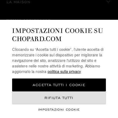
LA MAISON
RIMANI AGGIORNATO
IMPOSTAZIONI COOKIE SU
CHOPARD.COM
Cliccando su “Accetta tutti i cookie”, l'utente accetta di
ISCRIVITI ALLA NEWSLETTER
memorizzare i cookie sul dispositivo per migliorare la
navigazione del sito, analizzare l'utilizzo del sito e
assistere nelle nostre attività di marketing. Abbiamo
aggiornato la nostra
politica sulla privacy
POLITICA SULLA PRIVACY
ACCETTA TUTTI I COOKIE
POLITICA SUI COOKIE
TERMINI D'USO SEL SITO WEB
€ 107,500
RIFIUTA TUTTI
CONDIZIONI DI VENDITA
IMPOSTAZIONI COOKIE
LINEA DI ALLERTA
REGISTRA IL TUO INTERESSE
©
2026
CHOPARD - TUTTI I DIRITTI RISERVATI