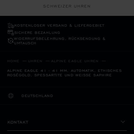
SCHWEIZER UHREN
KOSTENLOSER VERSAND & LIEFERGEBIET
SICHERE BEZAHLUNG
WIDERRUFS­BELEHRUNG, RÜCKSENDUNG &
UMTAUSCH
HOME
UHREN
ALPINE EAGLE UHREN
ALPINE EAGLE 41 - 41 MM, AUTOMATIK, ETHISCHES
ROSÉGOLD, SPESSARTITE UND WEISSE SAPHIRE
DEUTSCHLAND
LOKALISIERUNG (LAND ÄNDERN)
LAND ÄNDERN
KONTAKT