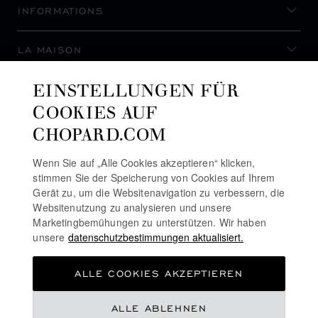
INFORMATIONS
LA MAISON
EINSTELLUNGEN FÜR
AUF DEM LAUFENDEN BLEIBEN
COOKIES AUF
CHOPARD.COM
Wenn Sie auf „Alle Cookies akzeptieren“ klicken,
stimmen Sie der Speicherung von Cookies auf Ihrem
NEWSLETTER ABONNIEREN
Gerät zu, um die Websitenavigation zu verbessern, die
Websitenutzung zu analysieren und unsere
Marketingbemühungen zu unterstützen. Wir haben
unsere
datenschutzbestimmungen aktualisiert.
DATENSCHUTZRICHTLINIE
ALLE COOKIES AKZEPTIEREN
COOKIE-RICHTLINIE
NUTZUNGSBEDINGUNGEN FÜR DIE WEBSITE
€ 107,500
ALLE ABLEHNEN