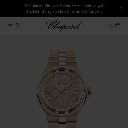
Profitieren Sie von kostenfreier Lieferung &
Rücksendung sowie sicheren Zahlungen.
Chopard
+49 7
MEI
MENÜ ÖFFNEN
SUCHEN
Produktbilder Alpine Eagle 41 (Schaltflächen aktivieren, um