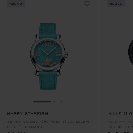
NUOVO
NUOVO
VAI ALLA SLIDE 1
VAI ALLA SLIDE 2
VAI ALLA SLIDE 3
HAPPY STARFISH
MILLE MIG
€ 9,090
€ 12,100
36 MM, QUARZO, ORO ROSA ETICO, LUCENT
40,5 MM, AU
STEEL™, DIAMANTI
CON RIVESTI