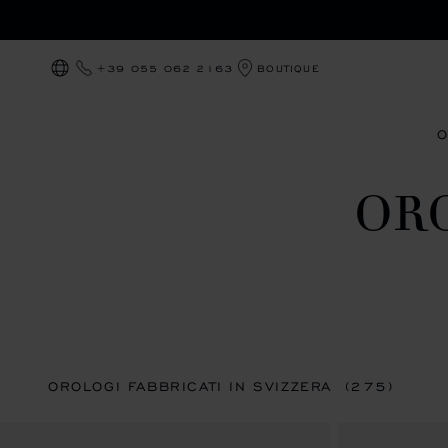
+39 055 062 2163
BOUTIQUE
LOCALIZZAZIONE (CAMBIA PAESE)
O
ORO
OROLOGI FABBRICATI IN SVIZZERA
(275)