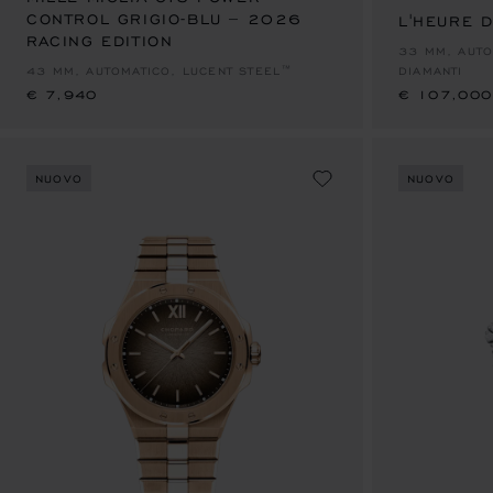
CONTROL GRIGIO-BLU – 2026
L'HEURE 
RACING EDITION
€ 7,940
€ 107,000
33 MM, AUTO
43 MM, AUTOMATICO, LUCENT STEEL™
DIAMANTI
€ 7,940
€ 107,000
NUOVO
NUOVO