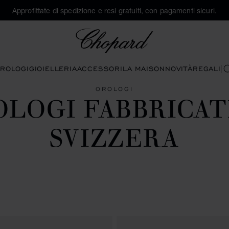
Approfittate di spedizione e resi gratuiti, con pagamenti sicuri.
Chopard
ROLOGI
GIOIELLERIA
ACCESSORI
LA MAISON
NOVITÀ
REGALI
C
OROLOGI
LOGI FABBRICAT
SVIZZERA