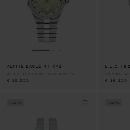
VAI ALLA SLIDE 1
VAI ALLA SLIDE 2
VAI ALLA SLIDE 3
ALPINE EAGLE 41 XPS
€ 29,500
L.U.C 18
€ 28,200
41 MM, AUTOMATICO, LUCENT STEEL™
36,5 MM, AU
€ 29,500
€ 28,200
NUOVO
NUOVO