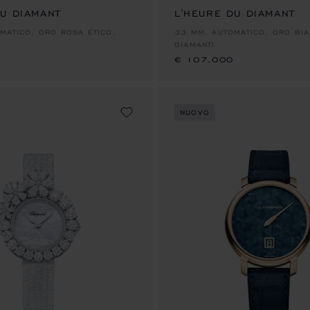
DU DIAMANT
L'HEURE DU DIAMANT
€ 107,000
MATICO, ORO ROSA ETICO,
33 MM, AUTOMATICO, ORO BIA
DIAMANTI
€ 107,000
NUOVO