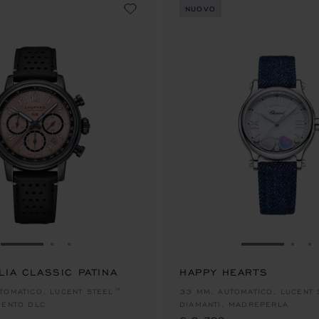
NUOVO
VAI ALLA SLIDE 1
VAI ALLA SLIDE 2
VAI ALLA SLIDE 3
VAI ALLA S
VAI 
V
LIA CLASSIC PATINA
HAPPY HEARTS
€ 9,700
TOMATICO, LUCENT STEEL™
33 MM, AUTOMATICO, LUCENT 
MENTO DLC
DIAMANTI, MADREPERLA