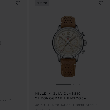
NUOVO
LIDE 1
ALLA SLIDE 2
AI ALLA SLIDE 3
VAI ALLA SLIDE 1
VAI ALLA SLIDE 2
VAI ALLA SLID
MILLE MIGLIA CLASSIC
CHRONOGRAPH RATICOSA
€ 11,100
STEEL™,
40,5 MM, AUTOMATICO, LUCENT STEEL™