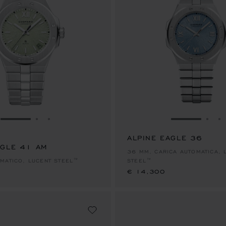
VAI ALLA SLIDE 1
VAI ALLA SLIDE 2
VAI ALLA SLIDE 3
VAI ALLA S
VAI 
V
ALPINE EAGLE 36
AGLE 41 AM
€ 14,300
36 MM, CARICA AUTOMATICA, 
MATICO, LUCENT STEEL™
STEEL™
€ 14,300