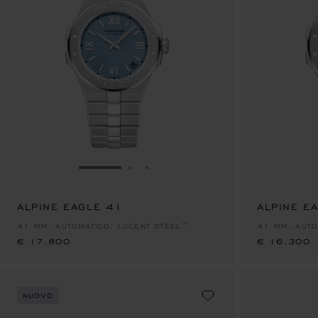
VAI ALLA SLIDE 1
VAI ALLA SLIDE 2
VAI ALLA SLIDE 3
ALPINE EAGLE 41
€ 17,800
ALPINE E
€ 16,300
41 MM, AUTOMATICO, LUCENT STEEL™
41 MM, AUTO
€ 17,800
€ 16,300
NUOVO