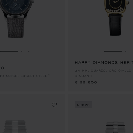
VAI ALLA SLIDE 1
VAI ALLA SLIDE 2
VAI ALLA SLIDE 3
VAI ALLA 
VA
HAPPY DIAMONDS HERI
60
€ 22,800
24 MM, QUARZO, ORO GIALLO 
TOMATICO, LUCENT STEEL™
DIAMANTI
€ 22,800
NUOVO