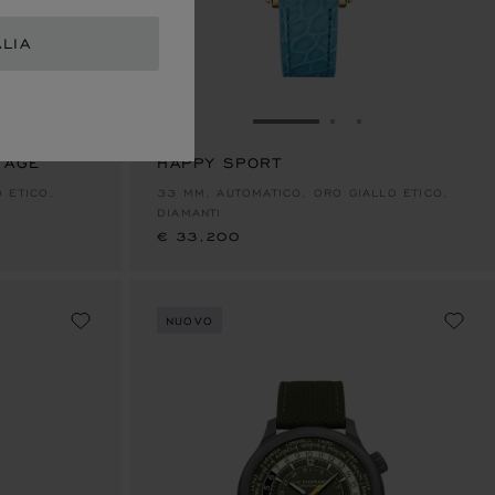
ALIA
VAI ALLA SLIDE 1
VAI ALLA SLIDE 2
VAI ALLA SLID
TAGE
HAPPY SPORT
€ 33,200
 ETICO,
33 MM, AUTOMATICO, ORO GIALLO ETICO,
DIAMANTI
€ 33,200
NUOVO