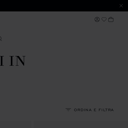
IL MIO ACCO
IL MIO
My Wishlis
ERCARE
I IN
ORDINA E FILTRA