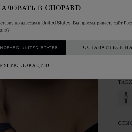
ЖАЛОВАТЬ В CHOPARD
HA
тавку по адресам в United States. Вы просматриваете сайт Росс
25 М
ЗОЛОТ
ацию?
OPARD UNITED STATES
ОСТАВАЙТЕСЬ Н
КО
ДРУГУЮ ЛОКАЦИЮ
ВИЗ
ТАК
ОПИ