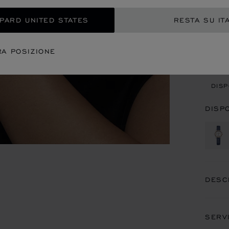
REG
OPARD UNITED STATES
RESTA SU IT
CON
RA POSIZIONE
APP
DISP
DISP
DESC
SERV