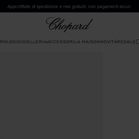
Approfittate di spedizione e resi gratuiti, con pagamenti sicuri.
Chopard
ROLOGI
GIOIELLERIA
ACCESSORI
LA MAISON
NOVITÀ
REGALI
C
prire la galleria)