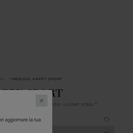
GI
OROLOGI HAPPY SPORT
PPY SPORT
CHIUDI
, QUARZO, ORO ROSA ETICO, LUCENT STEEL™,
NTI
,770
eri aggiornare la tua