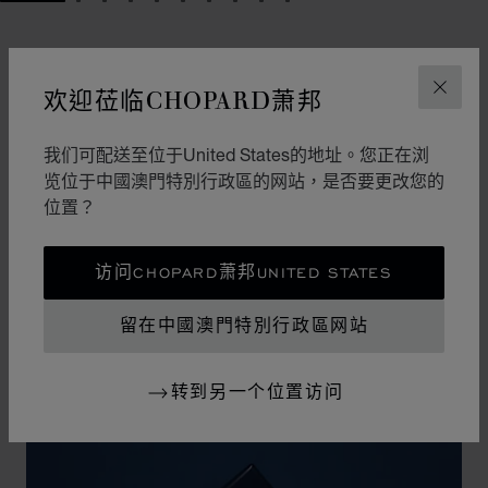
GO TO SLIDE 1
GO TO SLIDE 2
GO TO SLIDE 3
GO TO SLIDE 4
GO TO SLIDE 5
GO TO SLIDE 6
GO TO SLIDE 7
GO TO SLIDE 8
GO TO SLIDE 9
GO TO SLIDE 10
设计
标志性设计
欢迎莅临CHOPARD萧邦
关闭
Happy Sport腕表拥有柔和曲线，堪称制表艺术中的柔美
我们可配送至位于United States的地址。您正在浏
风格杰作。其标志性的舞动钻石犹如华丽舞台，展现改变
览位于中國澳門特別行政區的网站，是否要更改您的
20世纪女性生活的自由奔放潮流。Happy Sport钻石腕表
位置？
是首款将钻石的高贵气质与精钢的坚固特性相结合的腕
表，独树一帜的设计使其成为连接腕表和珠宝的典范之
作。
访问CHOPARD萧邦UNITED STATES
留在中國澳門特別行政區网站
转到另一个位置访问