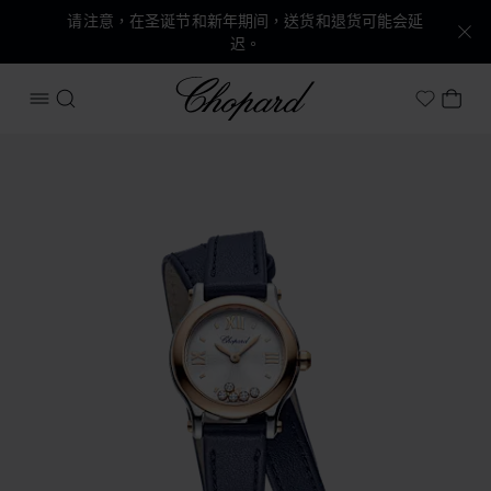
请注意，在圣诞节和新年期间，送货和退货可能会延
迟。
Chopard
打开菜单
搜索
我的
My Wish
产品 Happy Sport 的图片（启用按钮以打开图库）