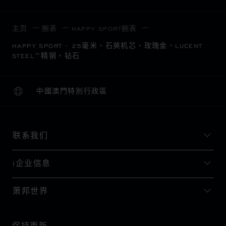
主页
腕表
HAPPY SPORT腕表
HAPPY SPORT - 25毫米、石英机芯、玫瑰金、LUCENT
STEEL™精钢、钻石
中國澳門特別行政區
本地化（更改国家/地区）
更改国家/地区
联系我们
I企业信息
萧邦世界