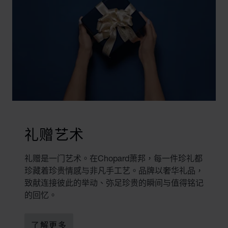
礼赠艺术
礼赠是一门艺术。在Chopard萧邦，每一件珍礼都
珍藏着珍贵情感与非凡手工艺。品牌以奢华礼品，
致献连接彼此的举动、弥足珍贵的瞬间与值得铭记
的回忆。
了解更多