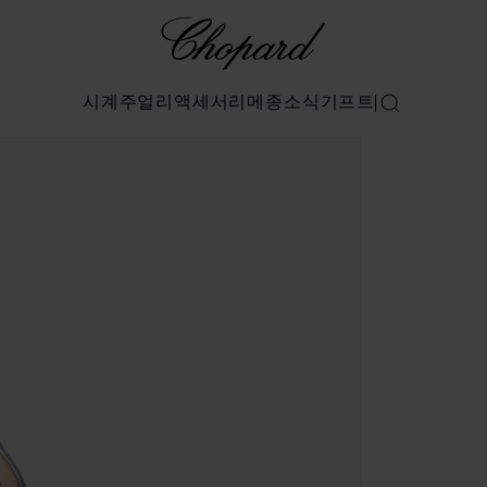
Chopard
시계
주얼리
액세서리
메종
소식
기프트
검색