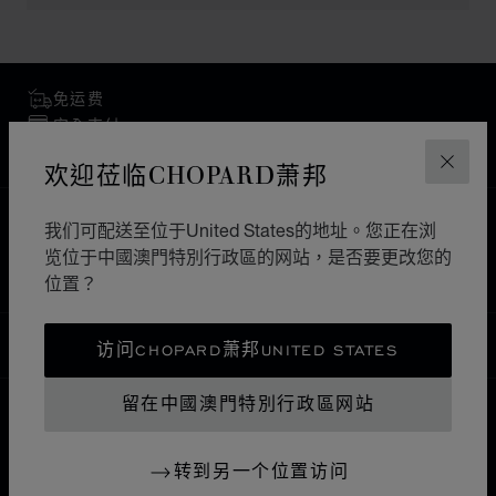
免运费
安全支付
退货和换货
欢迎莅临CHOPARD萧邦
关闭
主页
查找精品店
所有店铺
亚洲 大洋洲
我们可配送至位于United States的地址。您正在浏
览位于中國澳門特別行政區的网站，是否要更改您的
MAKATI CITY
菲律宾
位置？
中國澳門特別行政區
访问CHOPARD萧邦UNITED STATES
本地化（更改国家/地区）
更改国家/地区
留在中國澳門特別行政區网站
联系我们
转到另一个位置访问