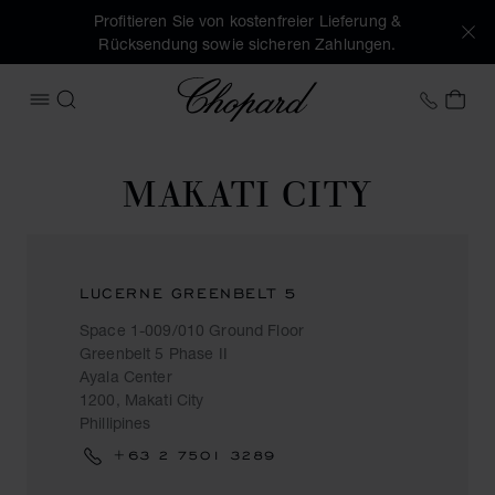
Profitieren Sie von kostenfreier Lieferung &
Rücksendung sowie sicheren Zahlungen.
Chopard
+41 2
MEI
MENÜ ÖFFNEN
SUCHEN
MAKATI CITY
LUCERNE GREENBELT 5
Space 1-009/010 Ground Floor
Greenbelt 5 Phase II
Ayala Center
1200, Makati City
Phillipines
+63 2 7501 3289