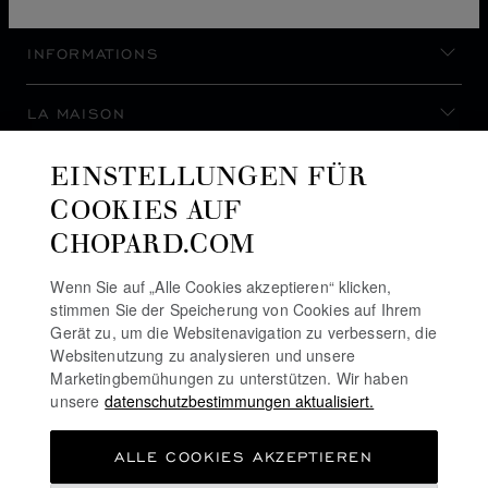
INFORMATIONS
LA MAISON
EINSTELLUNGEN FÜR
AUF DEM LAUFENDEN BLEIBEN
COOKIES AUF
CHOPARD.COM
Wenn Sie auf „Alle Cookies akzeptieren“ klicken,
stimmen Sie der Speicherung von Cookies auf Ihrem
NEWSLETTER ABONNIEREN
Gerät zu, um die Websitenavigation zu verbessern, die
Websitenutzung zu analysieren und unsere
Marketingbemühungen zu unterstützen. Wir haben
unsere
datenschutzbestimmungen aktualisiert.
DATENSCHUTZRICHTLINIE
ALLE COOKIES AKZEPTIEREN
COOKIE-RICHTLINIE