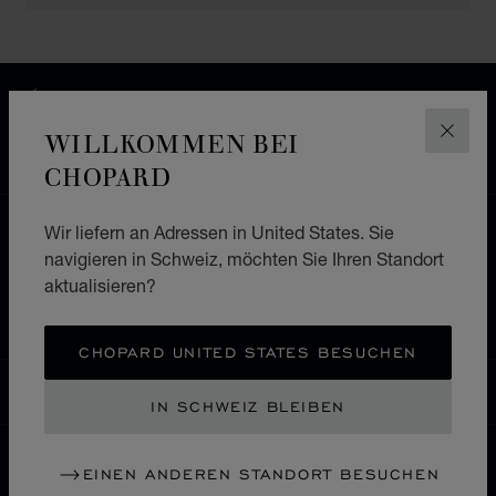
KOSTENLOSER VERSAND & LIEFERGEBIET
SICHERE BEZAHLUNG
WILLKOMMEN BEI
SCHLI
WIDERRUFS­BELEHRUNG, RÜCKSENDUNG &
UMTAUSCH
CHOPARD
Wir liefern an Adressen in United States. Sie
HOME
EINE BOUTIQUE FINDEN
navigieren in Schweiz, möchten Sie Ihren Standort
ALLE GESCHÄFTE
ASIEN UND OZEANIEN
aktualisieren?
PHILIPPINEN
MAKATI CITY
CHOPARD UNITED STATES BESUCHEN
SCHWEIZ
LOKALISIERUNG (LAND ÄNDERN)
LAND ÄNDERN
IN SCHWEIZ BLEIBEN
EINEN ANDEREN STANDORT BESUCHEN
KONTAKT