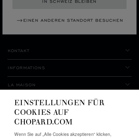
渋谷区
JAPAN
IN SCHWEIZ BLEIBEN
EINEN ANDEREN STANDORT BESUCHEN
SCHWEIZ
LOKALISIERUNG (LAND ÄNDERN)
LAND ÄNDERN
KONTAKT
INFORMATIONS
LA MAISON
EINSTELLUNGEN FÜR
AUF DEM LAUFENDEN BLEIBEN
COOKIES AUF
CHOPARD.COM
Wenn Sie auf „Alle Cookies akzeptieren“ klicken,