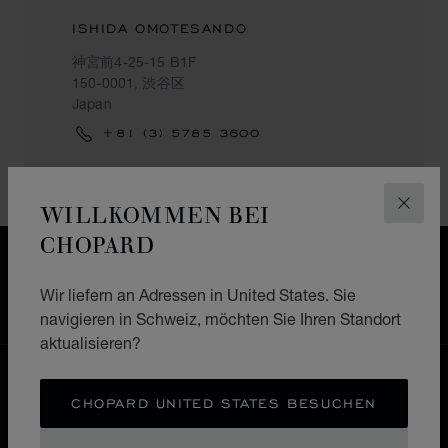
ISHIDA OMOTESANDO
神宮前4-25-15 B1F
150-0001, 渋谷区
Japan
+81 (3) 5785 3600
WILLKOMMEN BEI
SCHLI
CHOPARD
KOSTENLOSER VERSAND & LIEFERGEBIET
SICHERE BEZAHLUNG
Wir liefern an Adressen in United States. Sie
WIDERRUFS­BELEHRUNG, RÜCKSENDUNG &
navigieren in Schweiz, möchten Sie Ihren Standort
UMTAUSCH
aktualisieren?
HOME
EINE BOUTIQUE FINDEN
CHOPARD UNITED STATES BESUCHEN
ALLE GESCHÄFTE
ASIEN UND OZEANIEN