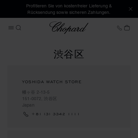
Profitieren Sie von kostenfreier Lieferung &
Rücksendung sowie sicheren Zahlungen.
Chopard
+41 2
MEI
MENÜ ÖFFNEN
SUCHEN
渋谷区
YOSHIDA WATCH STORE
幡ヶ谷 2-13-5
151-0072, 渋谷区
Japan
+81 (3) 3342 1111