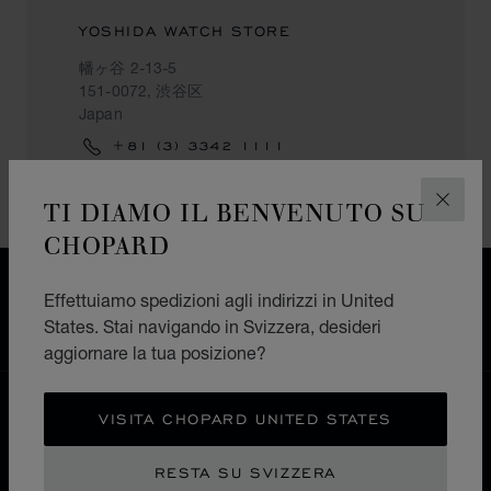
YOSHIDA WATCH STORE
幡ヶ谷 2-13-5
151-0072, 渋谷区
Japan
+81 (3) 3342 1111
TI DIAMO IL BENVENUTO SU
CHIUD
CHOPARD
CONSEGNA GRATUITA
Effettuiamo spedizioni agli indirizzi in United
PAGAMENTO SICURO
States. Stai navigando in Svizzera, desideri
RESI E CAMBI
aggiornare la tua posizione?
HOME
TROVA UNA BOUTIQUE
TUTTI I NEGOZI
VISITA CHOPARD UNITED STATES
渋谷区
ASIA OCEANIA
GIAPPONE
RESTA SU SVIZZERA