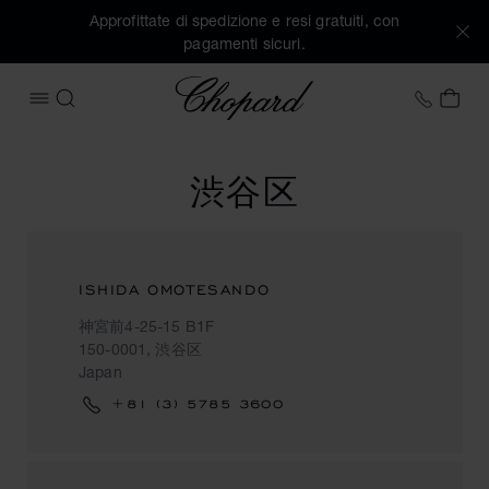
Approfittate di spedizione e resi gratuiti, con
pagamenti sicuri.
Chopard
+41 2
IL 
APRIRE IL MENU
CERCA
渋谷区
ISHIDA OMOTESANDO
神宮前4-25-15 B1F
150-0001, 渋谷区
Japan
+81 (3) 5785 3600