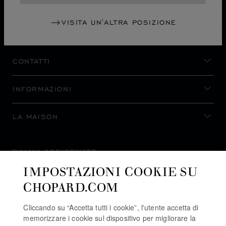
SVIZZERA
LOCALIZZAZIONE (CAMBIA PAESE)
CAMBIA PAESE
VISITA UN'ALTRA POSIZIONE
CONTATTI
INFORMAZIONI
LA MAISON
RIMANI AGGIORNATO
IMPOSTAZIONI COOKIE SU
CHOPARD.COM
Cliccando su “Accetta tutti i cookie”, l'utente accetta di
ISCRIVITI ALLA NEWSLETTER
memorizzare i cookie sul dispositivo per migliorare la