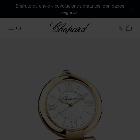
Disfrute de envío y devoluciones gratuitos, con pagos
seguros.
Chopard
+34 9
MI 
ABRIR MENÚ
BUSCAR
Imágenes del producto Reloj despertador IMPERIALE (active