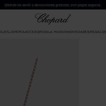
Disfrute de envío y devoluciones gratuitos, con pagos seguros.
Chopard
OJES
JOYERÍA
ACCESORIOS
LA MAISON
NOVEDADES
REGALO
 para abrir la galería)