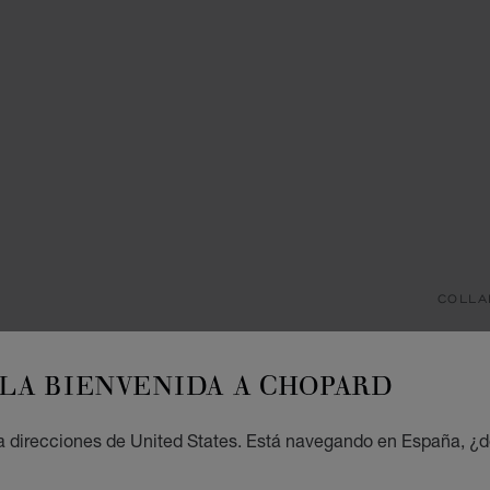
COLLA
M
LA BIENVENIDA A CHOPARD
COLLA
€ 2
 direcciones de United States. Está navegando en España, ¿d
AÑA