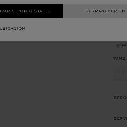
OPARD UNITED STATES
PERMANECER EN
CON
 UBICACIÓN
CITA
DISP
TAMB
DESC
SERV