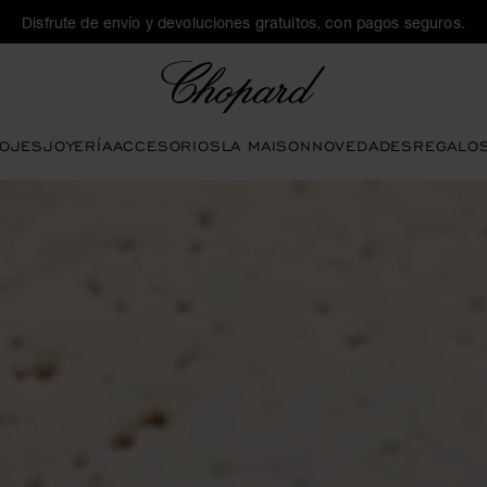
Disfrute de envío y devoluciones gratuitos, con pagos seguros.
Chopard
OJES
JOYERÍA
ACCESORIOS
LA MAISON
NOVEDADES
REGALO