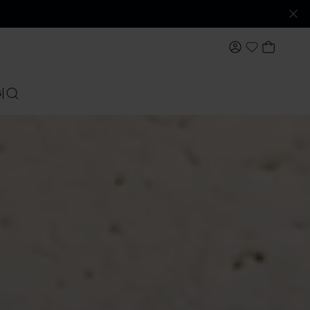
MI CUENTA
MI CES
My Wishlis
S
BUSCAR