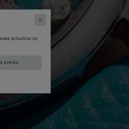
CERRAR
esea actualizar su
 ESPAÑA