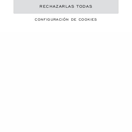
RECHAZARLAS TODAS
UNA ESTACIÓN VIBRANTE
ESENCIALES DE
CONFIGURACIÓN DE COOKIES
VERANO
DESCUBRA NUESTRA SELECCIÓN
Carrusel de productos
NOVEDAD