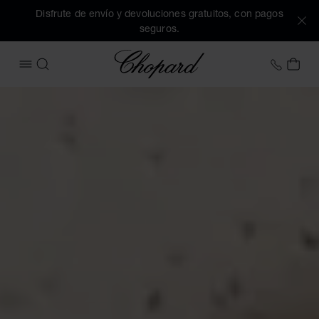
Disfrute de envío y devoluciones gratuitos, con pagos
seguros.
Chopard
+34 9
MI 
ABRIR MENÚ
BUSCAR