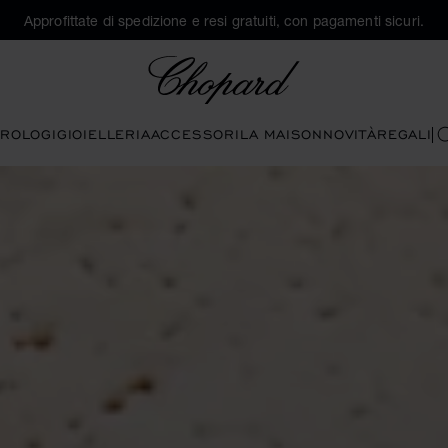
Approfittate di spedizione e resi gratuiti, con pagamenti sicuri.
Chopard
ROLOGI
GIOIELLERIA
ACCESSORI
LA MAISON
NOVITÀ
REGALI
C