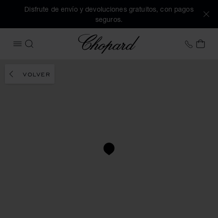
Disfrute de envío y devoluciones gratuitos, con pagos
seguros.
Chopard
+34 9
MI 
ABRIR MENÚ
BUSCAR
VOLVER