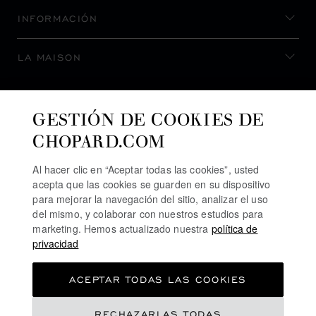
INFORMACIÓN
LA MAISON
MANTENERSE AL DÍA
GESTIÓN DE COOKIES DE
CHOPARD.COM
Al hacer clic en “Aceptar todas las cookies”, usted
acepta que las cookies se guarden en su dispositivo
SUSCRIBIRSE AL BOLETÍN
para mejorar la navegación del sitio, analizar el uso
del mismo, y colaborar con nuestros estudios para
marketing. Hemos actualizado nuestra
política de
privacidad
POLÍTICA DE PRIVACIDAD
ACEPTAR TODAS LAS COOKIES
POLÍTICA DE COOKIES
TÉRMINOS DE USO SEL SITIO WEB
RECHAZARLAS TODAS