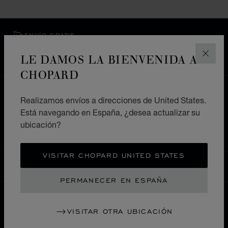
ENVÍO GRATIS
PAGO SEGURO
LE DAMOS LA BIENVENIDA A
CERR
DEVOLUCIONES Y CAMBIOS
CHOPARD
HOME
ENCUENTRE SU TIENDA
Realizamos envíos a direcciones de United States.
TODAS LAS TIENDAS
Está navegando en España, ¿desea actualizar su
ubicación?
AMÉRICA DEL SUR Y EL CARIBE
ECUADOR
QUITO
VISITAR CHOPARD UNITED STATES
ESPAÑA
LOCALIZACIÓN (CAMBIAR PAÍS)
CAMBIAR PAÍS
PERMANECER EN ESPAÑA
VISITAR OTRA UBICACIÓN
CONTACTO