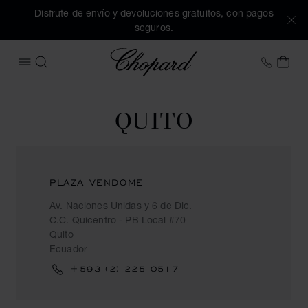
Disfrute de envío y devoluciones gratuitos, con pagos
seguros.
Chopard
+34 9
MI 
ABRIR MENÚ
BUSCAR
QUITO
PLAZA VENDOME
Av. Naciones Unidas y 6 de Dic.
C.C. Quicentro - PB Local #70
Quito
Ecuador
+593 (2) 225 0517