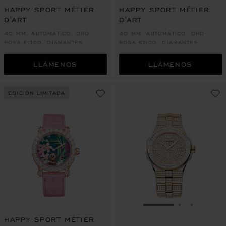
HAPPY SPORT MÉTIER
HAPPY SPORT MÉTIER
D'ART
D'ART
40 MM, AUTOMÁTICO, ORO
40 MM, AUTOMÁTICO, ORO
ROSA ÉTICO, DIAMANTES
ROSA ÉTICO, DIAMANTES
LLÁMENOS
LLÁMENOS
EDICIÓN LIMITADA
IR A LA DIAPOSITI
IR A LA DI
IR A LA
HAPPY SPORT MÉTIER