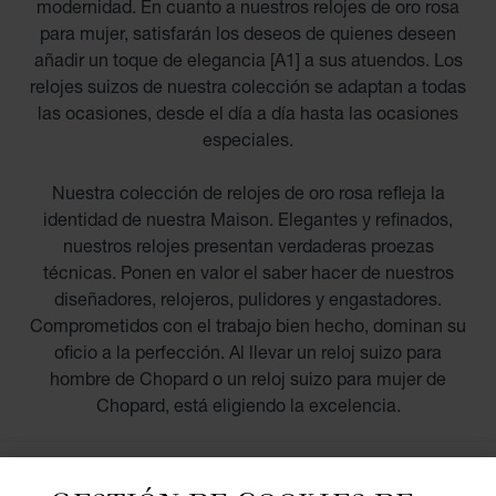
modernidad. En cuanto a nuestros relojes de oro rosa
para mujer, satisfarán los deseos de quienes deseen
añadir un toque de elegancia [A1] a sus atuendos. Los
relojes suizos de nuestra colección se adaptan a todas
las ocasiones, desde el día a día hasta las ocasiones
especiales.
Nuestra colección de relojes de oro rosa refleja la
identidad de nuestra Maison. Elegantes y refinados,
nuestros relojes presentan verdaderas proezas
técnicas. Ponen en valor el saber hacer de nuestros
diseñadores, relojeros, pulidores y engastadores.
Comprometidos con el trabajo bien hecho, dominan su
oficio a la perfección. Al llevar un reloj suizo para
hombre de Chopard o un reloj suizo para mujer de
Chopard, está eligiendo la excelencia.
DESCUBRIR MÁS