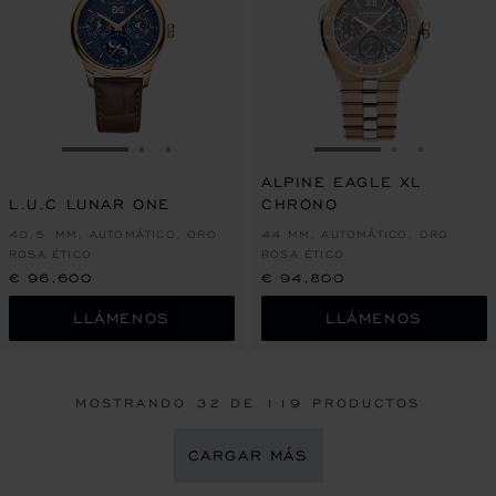
IR A LA DIAPOSITIVA 1
IR A LA DIAPOSITIVA 2
IR A LA DIAPOSITIVA 3
IR A LA DIAPOSITI
IR A LA DI
IR A LA
ALPINE EAGLE XL
L.U.C LUNAR ONE
CHRONO
40,5 MM, AUTOMÁTICO, ORO
44 MM, AUTOMÁTICO, ORO
ROSA ÉTICO
ROSA ÉTICO
€ 96,600
€ 94,800
LLÁMENOS
LLÁMENOS
MOSTRANDO
32
DE 119 PRODUCTOS
CARGAR MÁS