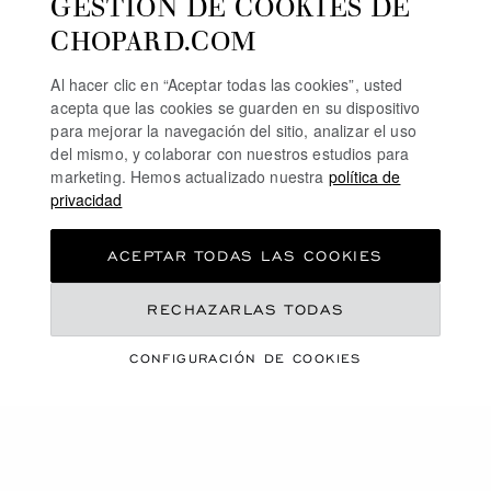
GESTIÓN DE COOKIES DE
CHOPARD.COM
RELOJES DE CARGA MANUAL
Al hacer clic en “Aceptar todas las cookies”, usted
RELOJES DE DIAMANTES Y ORO ROSA PARA
acepta que las cookies se guarden en su dispositivo
HOMBRE
para mejorar la navegación del sitio, analizar el uso
del mismo, y colaborar con nuestros estudios para
RELOJES DE DIAMANTES Y ACERO INOXIDABLE
marketing. Hemos actualizado nuestra
política de
privacidad
RELOJES DE LUJO CON DIAMANTES
ACEPTAR TODAS LAS COOKIES
ENVÍO GRATIS
PAGO SEGURO
RECHAZARLAS TODAS
DEVOLUCIONES Y CAMBIOS
CONFIGURACIÓN DE COOKIES
HOME
RELOJES
OUR SELECTION
RELOJES DE ORO
RELOJES DE ORO ROSA
RELOJES SUIZOS DE ORO ROSA