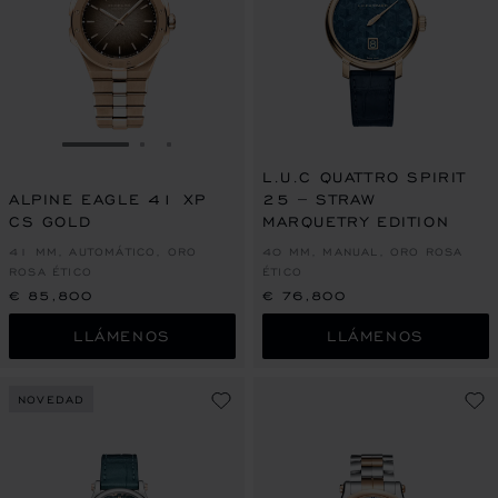
IR A LA DIAPOSITIVA 1
IR A LA DIAPOSITIVA 2
IR A LA DIAPOSITIVA 3
L.U.C QUATTRO SPIRIT
ALPINE EAGLE 41 XP
25 – STRAW
CS GOLD
MARQUETRY EDITION
41 MM, AUTOMÁTICO, ORO
40 MM, MANUAL, ORO ROSA
ROSA ÉTICO
ÉTICO
€ 85,800
€ 76,800
LLÁMENOS
LLÁMENOS
NOVEDAD