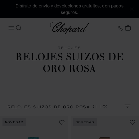
Disfrute de envío y devoluciones gratuitos, con pagos
seguros.
Chopard
+34 9
MI 
ABRIR MENÚ
BUSCAR
RELOJES
RELOJES SUIZOS DE
ORO ROSA
(119)
RELOJES SUIZOS DE ORO ROSA
CLASI
NOVEDAD
NOVEDAD