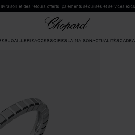
a livraison et des retours offerts, paiements sécurisés et services exclu
Chopard
RES
JOAILLERIE
ACCESSOIRES
LA MAISON
ACTUALITÉS
CADEA
 la galerie)