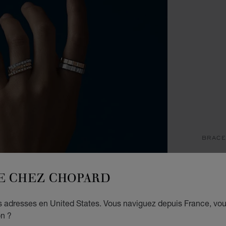
BRACE
IC
E CHEZ CHOPARD
BRACE
À PART
es adresses en United States. Vous naviguez depuis France, vo
on ?
TAI