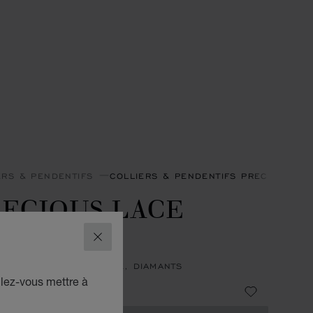
ERS & PENDENTIFS
COLLIERS & PENDENTIFS PRECIOUS LA
ECIOUS LACE
ŒUR
FERMER
NTIF, OR BLANC ÉTHIQUE, DIAMANTS
ulez-vous mettre à
3,400