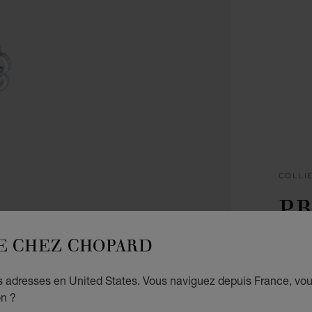
COLLI
PR
C
E CHEZ CHOPARD
PENDE
es adresses en United States. Vous naviguez depuis France, vo
€ 2
on ?