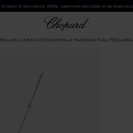
a livraison et des retours offerts, paiements sécurisés et services exclu
Chopard
RES
JOAILLERIE
ACCESSOIRES
LA MAISON
ACTUALITÉS
CADEA
pour ouvrir la galerie)