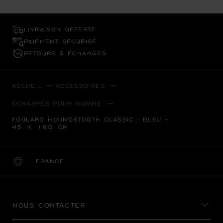
LIVRAISON OFFERTE
PAIEMENT SÉCURISÉ
RETOURS & ÉCHANGES
ACCUEIL
ACCESSOIRES
ÉCHARPES POUR HOMME
FOULARD HOUNDSTOOTH CLASSIC - BLEU –
45 X 180 CM
FRANCE
LOCALISATION (CHANGER DE PAYS)
CHANGER DE PAYS
NOUS CONTACTER