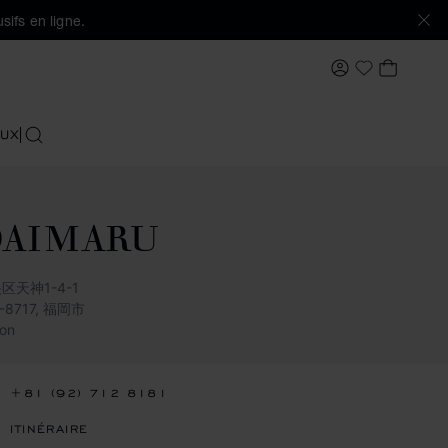
sifs en ligne.
MON COMPTE
MON PA
Ma Wishlis
UX
RECHERCHER
DAIMARU
区天神1-4-1
0-8717, 福岡市
on
+81 (92) 712 8181
ITINÉRAIRE