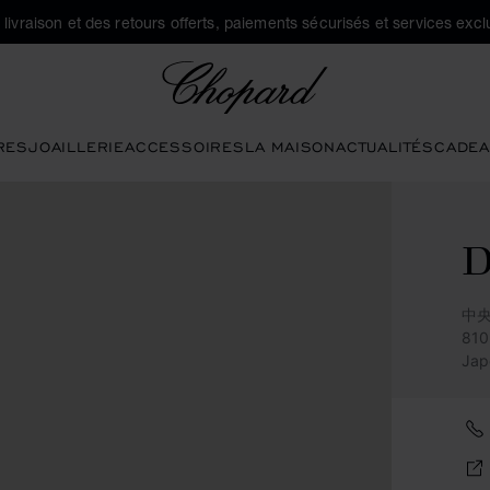
a livraison et des retours offerts, paiements sécurisés et services exclu
Chopard
RES
JOAILLERIE
ACCESSOIRES
LA MAISON
ACTUALITÉS
CADEA
中央
81
Jap