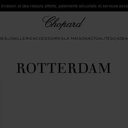
a livraison et des retours offerts, paiements sécurisés et services exclu
Chopard
RES
JOAILLERIE
ACCESSOIRES
LA MAISON
ACTUALITÉS
CADEA
ROTTERDAM