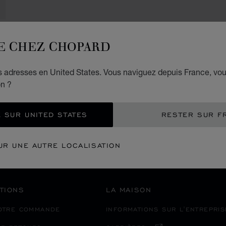
E CHEZ CHOPARD
PAIEMENT SÉCURISÉ
es adresses en United States. Vous naviguez depuis France, vo
on ?
BOUTIQUES
EUROPE
PAYS-BAS
ROTTERDAM
 SUR UNITED STATES
RESTER SUR F
UR UNE AUTRE LOCALISATION
ACTIVER LE C
TIONS
LA MAISON
VOTRE COMMANDE
INFORMATIONS SUR L'ENTREPRIS