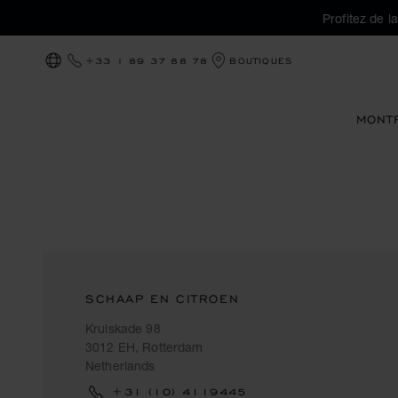
Profitez de l
+33 1 89 37 88 78
BOUTIQUES
LOCALISATION (CHANGER DE PAYS)
MONT
SCHAAP EN CITROEN
Kruiskade 98
3012 EH, Rotterdam
Netherlands
+31 (10) 4119445