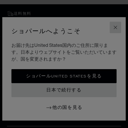
送料無料
安全な支払い
返品と交換
ショパールへようこそ
閉じ
お届け先はUnited States国内のご住所に限りま
ホーム
ブティックを検索
すべてのブティック
す。日本よりウェブサイトをご覧いただいています
ヨーロッパ
オランダ
ROTTERDAM
が、国を変更されますか？
ショパールUNITED STATESを見る
日本
ローカリゼーション (国の変更)
国の変更
日本で続行する
お問い合わせ
他の国を見る
インフォメーション