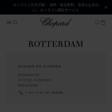
オンライン注文可能： 送料・返品無料、安全なお支払
い、オンライン限定サービス
Chopard
メニューを開く
検索する
マイ
My Wish
ROTTERDAM
SCHAAP EN CITROEN
Kruiskade 98
3012 EH, Rotterdam
Netherlands
+31 (10) 4119445