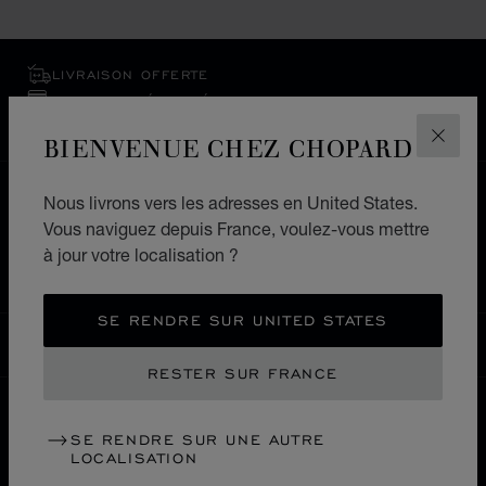
LIVRAISON OFFERTE
PAIEMENT SÉCURISÉ
RETOURS & ÉCHANGES
BIENVENUE CHEZ CHOPARD
FERM
ACCUEIL
LOCALISER UNE BOUTIQUE
Nous livrons vers les adresses en United States.
Vous naviguez depuis France, voulez-vous mettre
TOUTES LES BOUTIQUES
EUROPE
SUISSE
à jour votre localisation ?
OLTEN
SE RENDRE SUR UNITED STATES
FRANCE
LOCALISATION (CHANGER DE PAYS)
CHANGER DE PAYS
RESTER SUR FRANCE
SE RENDRE SUR UNE AUTRE
NOUS CONTACTER
LOCALISATION