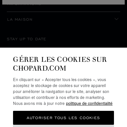
INFORMATIONS
LA MAISON
STAY UP TO DATE
GÉRER LES COOKIES SUR
CHOPARD.COM
SUBSCRIBE NEWSLETTER
En cliquant sur « Accepter tous les cookies », vous
acceptez le stockage de cookies sur votre appareil
pour améliorer la navigation sur le site, analyser son
utilisation et contribuer à nos efforts de marketing.
POLITIQUE DE CONFIDENTIALITÉ
Nous avons mis à jour notre
politique de confidentialité
POLITIQUE DES COOKIES
AUTORISER TOUS LES COOKIES
CONDITIONS D'UTILISATION DU SITE
CGV