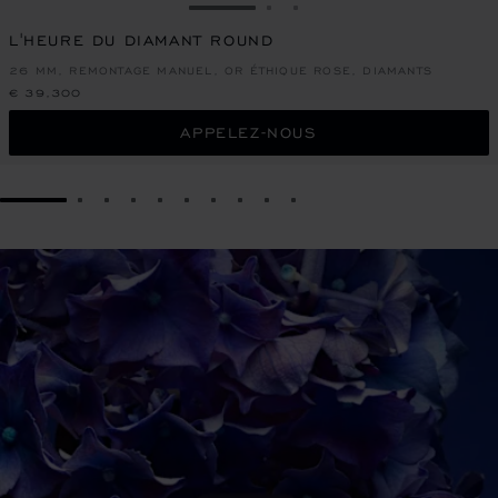
ALLER À LA DIAPOSITIVE 1
ALLER À LA DIAPOSITIVE
ALLER À LA DIAPOSIT
L'HEURE DU DIAMANT ROUND
26 MM, REMONTAGE MANUEL, OR ÉTHIQUE ROSE, DIAMANTS
€ 39,300
APPELEZ-NOUS
GO TO SLIDE 1
GO TO SLIDE 2
GO TO SLIDE 3
GO TO SLIDE 4
GO TO SLIDE 5
GO TO SLIDE 6
GO TO SLIDE 7
GO TO SLIDE 8
GO TO SLIDE 9
GO TO SLIDE 10