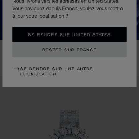
Nous livrons vers les adresses en United States.
de savoir-faire et de maîtrise de la joaillerie en diamant
Vous naviguez depuis France, voulez-vous mettre
: elle représente la quintessence d'un travail finement
à jour votre localisation ?
réalisé et magnifiquement porté.
SE RENDRE SUR UNITED STATES
RESTER SUR FRANCE
VUS RÉCEMMENT
SE RENDRE SUR UNE AUTRE
LOCALISATION
Vus récemment