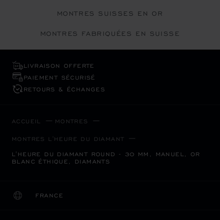
MONTRES SUISSES EN OR
MONTRES FABRIQUÉES EN SUISSE
LIVRAISON OFFERTE
PAIEMENT SÉCURISÉ
RETOURS & ÉCHANGES
ACCUEIL
MONTRES
MONTRES L'HEURE DU DIAMANT
L'HEURE DU DIAMANT ROUND - 30 MM, MANUEL, OR
BLANC ÉTHIQUE, DIAMANTS
FRANCE
LOCALISATION (CHANGER DE PAYS)
CHANGER DE PAYS