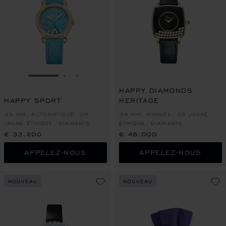
ALLER À LA DIAPOSITIVE 1
ALLER À LA DIAPOSITIVE 2
ALLER À LA DIAPOSITIVE 3
HAPPY DIAMONDS
HAPPY SPORT
HERITAGE
33 MM, AUTOMATIQUE, OR
34 MM, MANUEL, OR JAUNE
JAUNE ÉTHIQUE, DIAMANTS
ÉTHIQUE, DIAMANTS
€ 33,200
€ 46,000
APPELEZ-NOUS
APPELEZ-NOUS
NOUVEAU
NOUVEAU