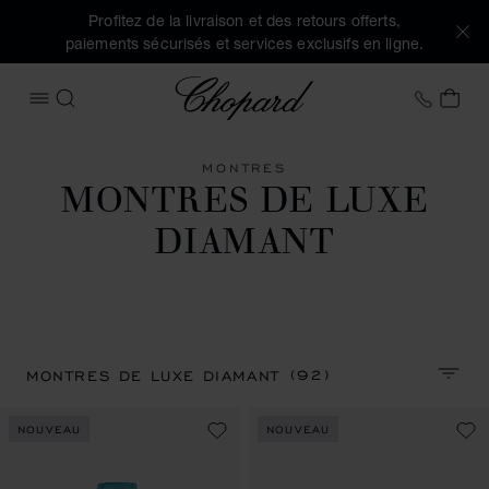
Profitez de la livraison et des retours offerts,
paiements sécurisés et services exclusifs en ligne.
Chopard
+33 1
MON
OUVRIR LE MENU
RECHERCHER
MONTRES
MONTRES DE LUXE
DIAMANT
(92)
MONTRES DE LUXE DIAMANT
TRIER
NOUVEAU
NOUVEAU