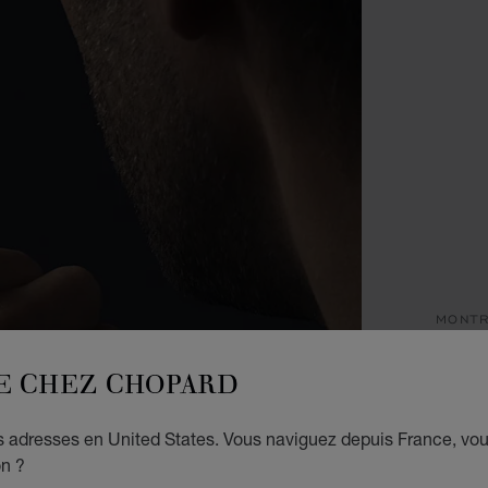
MONT
ÉDITI
E CHEZ CHOPARD
L.
B
es adresses en United States. Vous naviguez depuis France, vo
on ?