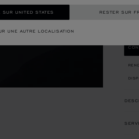
42 MM
€ 1
 SUR UNITED STATES
RESTER SUR F
REC
UR UNE AUTRE LOCALISATION
CON
REN
DISP
DESC
SERV