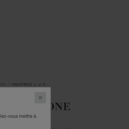
RES
MONTRES L.U.C
ON LIMITÉE
FERMER
U.C GMT ONE
LACK
ulez-vous mettre à