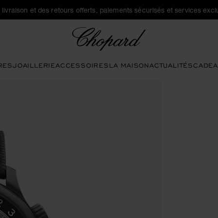
a livraison et des retours offerts, paiements sécurisés et services exclu
Chopard
RES
JOAILLERIE
ACCESSOIRES
LA MAISON
ACTUALITÉS
CADEA
 pour ouvrir la galerie)