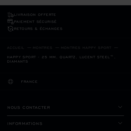
LIVRAISON OFFERTE
PAIEMENT SÉCURISÉ
RETOURS & ÉCHANGES
ACCUEIL
MONTRES
MONTRES HAPPY SPORT
HAPPY SPORT - 25 MM, QUARTZ, LUCENT STEEL™,
DIAMANTS
FRANCE
LOCALISATION (CHANGER DE PAYS)
CHANGER DE PAYS
NOUS CONTACTER
INFORMATIONS