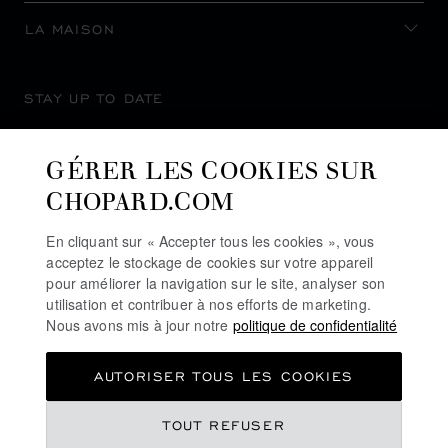
LA MAISON
STAY UP TO DATE
GÉRER LES COOKIES SUR
CHOPARD.COM
SUBSCRIBE NEWSLETTER
En cliquant sur « Accepter tous les cookies », vous
acceptez le stockage de cookies sur votre appareil
pour améliorer la navigation sur le site, analyser son
utilisation et contribuer à nos efforts de marketing.
POLITIQUE DE CONFIDENTIALITÉ
Nous avons mis à jour notre
politique de confidentialité
POLITIQUE DES COOKIES
AUTORISER TOUS LES COOKIES
CONDITIONS D'UTILISATION DU SITE
CGV
€ 5,350
TOUT REFUSER
INDEX DE L’ÉGALITÉ PROFESSIONNELLE