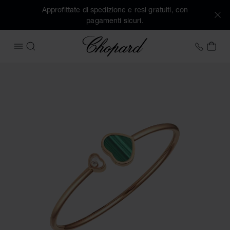
Approfittate di spedizione e resi gratuiti, con
pagamenti sicuri.
Chopard
+39 0
IL 
APRIRE IL MENU
CERCA
Immagini del prodotto Happy Hearts (attivare i pulsanti per 