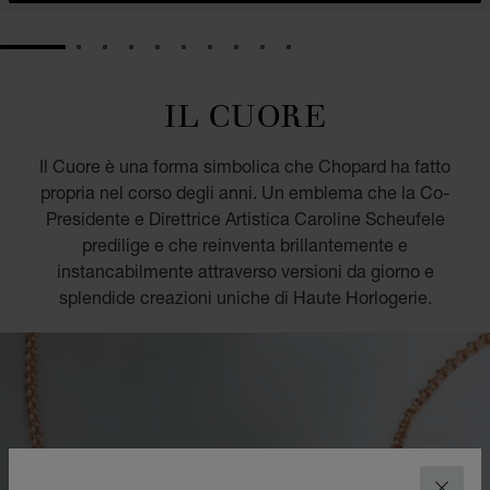
GO TO SLIDE 1
GO TO SLIDE 2
GO TO SLIDE 3
GO TO SLIDE 4
GO TO SLIDE 5
GO TO SLIDE 6
GO TO SLIDE 7
GO TO SLIDE 8
GO TO SLIDE 9
GO TO SLIDE 10
IL CUORE
Il Cuore è una forma simbolica che Chopard ha fatto
propria nel corso degli anni. Un emblema che la Co-
Presidente e Direttrice Artistica Caroline Scheufele
predilige e che reinventa brillantemente e
instancabilmente attraverso versioni da giorno e
splendide creazioni uniche di Haute Horlogerie.