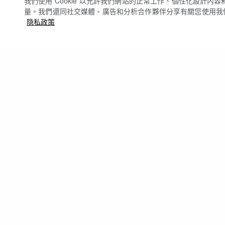
我們使用 Cookie 以允許我們網站的正常工作、個性化設計內
量。我們還同社交媒體、廣告和分析合作夥伴分享有關您使用我
隐私政策