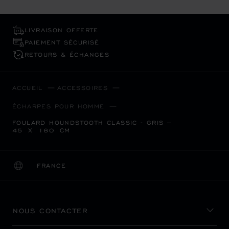
LIVRAISON OFFERTE
PAIEMENT SÉCURISÉ
RETOURS & ÉCHANGES
ACCUEIL
ACCESSOIRES
ÉCHARPES POUR HOMME
FOULARD HOUNDSTOOTH CLASSIC - GRIS –
45 X 180 CM
FRANCE
LOCALISATION (CHANGER DE PAYS)
CHANGER DE PAYS
NOUS CONTACTER