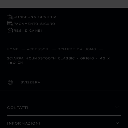
CONSEGNA GRATUITA
PAGAMENTO SICURO
RESI E CAMBI
HOME
ACCESSORI
SCIARPE DA UOMO
SCIARPA HOUNDSTOOTH CLASSIC - GRIGIO - 45 X
180 CM
SVIZZERA
LOCALIZZAZIONE (CAMBIA PAESE)
CAMBIA PAESE
CONTATTI
INFORMAZIONI