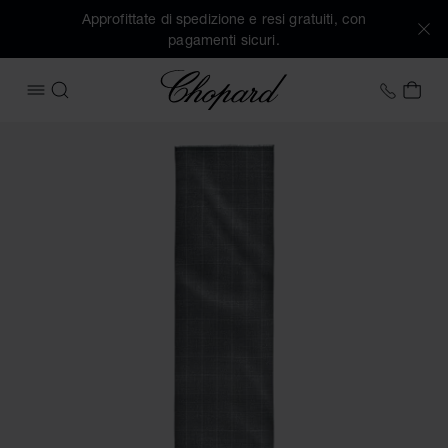
Approfittate di spedizione e resi gratuiti, con
pagamenti sicuri.
Chopard
+41 2
IL 
APRIRE IL MENU
CERCA
Immagini del prodotto Sciarpa houndstooth Classic (attivare 