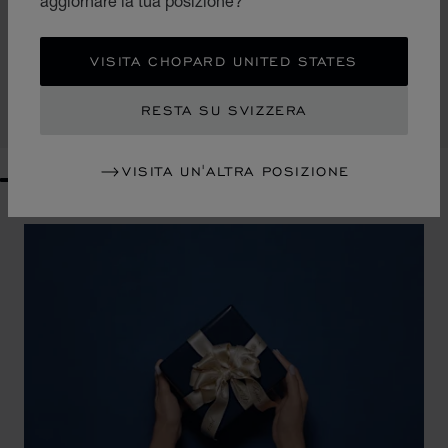
aggiornare la tua posizione?
VAI ALLA SLIDE 1
VAI ALLA SLIDE 2
VAI ALLA SLIDE 3
OROLOGIO DA TAVOLO CLASSIC
VISITA CHOPARD UNITED STATES
ACCIAIO INOSSIDABILE
CHF 805
RESTA SU SVIZZERA
ACQUISTA
VISITA UN'ALTRA POSIZIONE
GO TO SLIDE 1
GO TO SLIDE 2
GO TO SLIDE 3
GO TO SLIDE 4
GO TO SLIDE 5
GO TO SLIDE 6
GO TO SLIDE 7
GO TO SLIDE 8
GO TO SLIDE 9
GO TO SLIDE 10