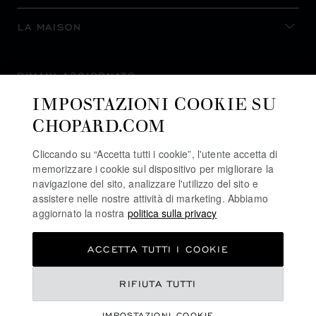
LA MAISON
RIMANI AGGIORNATO
IMPOSTAZIONI COOKIE SU
CHOPARD.COM
Cliccando su “Accetta tutti i cookie”, l'utente accetta di
ISCRIVITI ALLA NEWSLETTER
memorizzare i cookie sul dispositivo per migliorare la
navigazione del sito, analizzare l'utilizzo del sito e
assistere nelle nostre attività di marketing. Abbiamo
aggiornato la nostra
politica sulla privacy
POLITICA SULLA PRIVACY
ACCETTA TUTTI I COOKIE
POLITICA SUI COOKIE
TERMINI D'USO SEL SITO WEB
RIFIUTA TUTTI
CONDIZIONI DI VENDITA
IMPOSTAZIONI COOKIE