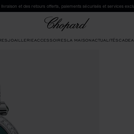
a livraison et des retours offerts, paiements sécurisés et services exclu
Chopard
RES
JOAILLERIE
ACCESSOIRES
LA MAISON
ACTUALITÉS
CADEA
ir la galerie)