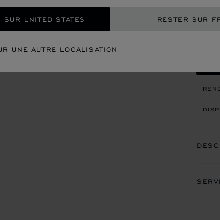
€ 2
 SUR UNITED STATES
RESTER SUR F
REC
UR UNE AUTRE LOCALISATION
CON
REN
DISP
DESC
SERV