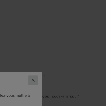
RES
MONTRES IMPERIALE
FERMER
MPERIALE
ulez-vous mettre à
, QUARTZ, OR ROSE ÉTHIQUE, LUCENT STEEL™,
NTS