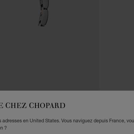
MONT
E CHEZ CHOPARD
I
es adresses en United States. Vous naviguez depuis France, vo
36 MM
DIAMA
on ?