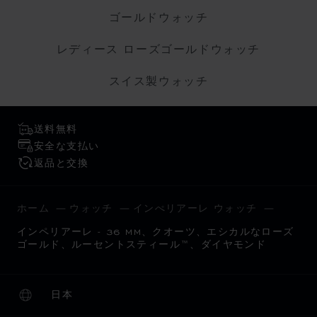
ゴールドウォッチ
レディース ローズゴールドウォッチ
スイス製ウォッチ
送料無料
安全な支払い
返品と交換
ホーム
ウォッチ
インぺリアーレ ウォッチ
インペリアーレ - 36 MM、クオーツ、エシカルなローズ
ゴールド、ルーセントスティール™、ダイヤモンド
日本
ローカリゼーション (国の変更)
国の変更