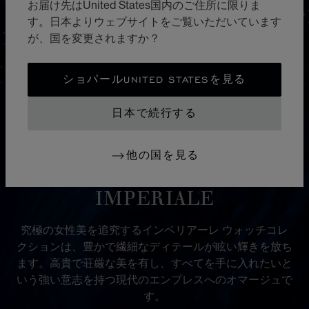
お届け先はUnited States国内のご住所に限りま
す。日本よりウェブサイトをご覧いただいています
が、国を変更されますか？
ショパールUNITED STATESを見る
日本で続行する
他の国を見る
コレクション
IMPERIALE
究極の女性美を追究するインペリアーレ ウォッチコレ
クションは、豊かで繊細なディテールが眩い輝きを放ち
ます。高貴で荘厳な美を有し、すべてを手に入れたいと
いう強い意志を持つ現代のエンプレスへのオマージュで
す。