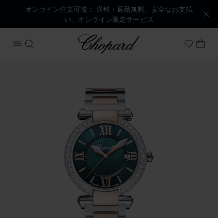
オンライン注文可能： 送料・返品無料、安全なお支払
い、オンライン限定サービス
Chopard
メニューを開く
検索する
マイ
My Wish
商品 インペリアーレ の画像（ボタンを有効にしてギャラリー