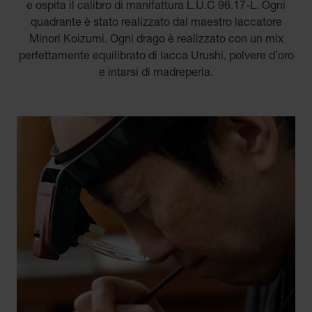
e ospita il calibro di manifattura L.U.C 96.17-L. Ogni
quadrante è stato realizzato dal maestro laccatore
Minori Koizumi. Ogni drago è realizzato con un mix
perfettamente equilibrato di lacca Urushi, polvere d’oro
e intarsi di madreperla.