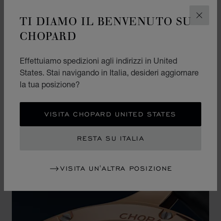
TRADIZIONE
TI DIAMO IL BENVENUTO SU
CHIUD
INCONTRA
CHOPARD
L’ARTIGIANATO
Effettuiamo spedizioni agli indirizzi in United
Questo prezioso quadrante è alloggiato in una
States. Stai navigando in Italia, desideri aggiornare
cassa ultrapiatta in oro etico rosa 18 carati che,
la tua posizione?
oltre alla comodità al polso, offre un livello
impareggiabile di eleganza e sobrietà.
VISITA CHOPARD UNITED STATES
RESTA SU ITALIA
VISITA UN'ALTRA POSIZIONE