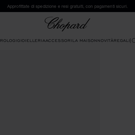
Approfittate di spedizione e resi gratuiti, con pagamenti sicuri.
Chopard
ROLOGI
GIOIELLERIA
ACCESSORI
LA MAISON
NOVITÀ
REGALI
C
er aprire la galleria)