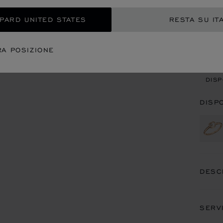
OPARD UNITED STATES
RESTA SU IT
CON
RA POSIZIONE
APP
DISP
DISP
DESC
SERV