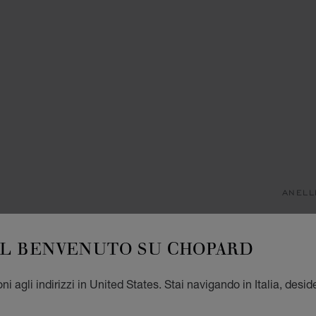
ANELL
M
IL BENVENUTO SU CHOPARD
ANELL
A PART
i agli indirizzi in United States. Stai navigando in Italia, desid
MIS