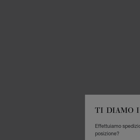
TI DIAMO 
Effettuiamo spedizion
posizione?