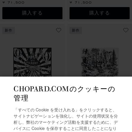
¥ 71,500
¥ 71,500
購入する
購入する
新作
新作
CHOPARD.COMのクッキーの
管理
スライドに移動 
スライドに
ハッピーダイヤモンド ダ
「すべての Cookie を受け入れる」をクリックすると、
ハッピーサーカス スカー
ンシングドロップ スカー
サイトナビゲーションを強化し、サイトの使用状況を分
フ
フ
析し、弊社のマーケティング活動を支援するために、デ
ブラック＆ホワイトカラー - 90 *
ブラック＆ネイビーブルー - 90 *
バイスに Cookie を保存することに同意したことになり
90 CM
90 CM - ダブルフェイス