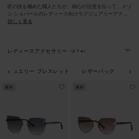
匠の技を極めた職人たちが、細心の注意を払って、メゾ
ン ショパールのレディース向けラグジュアリーアクセ
サリーを制作します。彼らが作り出す美しい製品は、タ
詳しく見る
イムレスでモダンな素材を使用し、メゾンのブランドコ
ードを反映させつつ高いクオリティを誇ります。
(274)
レディースアクセサリー
並べ
ジュエリー ブレスレット
レザーバッグ
スモ
新作
新作