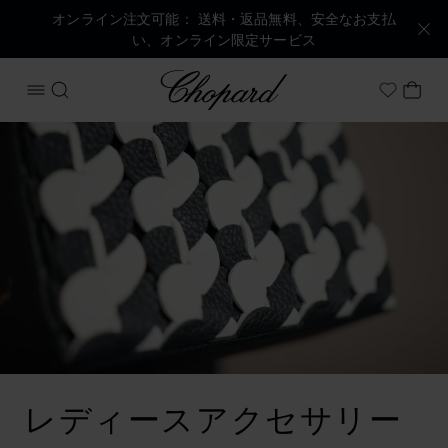
オンライン注文可能： 送料・返品無料、安全なお支払
い、オンライン限定サービス
Chopard
メニューを開く
検索する
マイ
My Wish
レディースアクセサリー