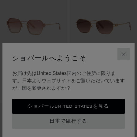
ショパールへようこそ
閉じ
レッドカーペット
ハッピーダイヤモンド
お届け先はUnited States国内のご住所に限りま
シャイニー コッパーゴールド
シャイニーローズゴールド
す。日本よりウェブサイトをご覧いただいています
¥ 352,000
¥ 118,800
が、国を変更されますか？
お問い合わせ
お問い合わせ
ショパールUNITED STATESを見る
新作
新作
日本で続行する