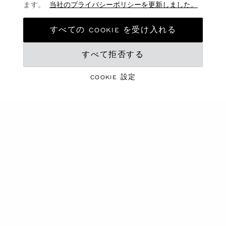
ます。
当社のプライバシーポリシーを更新しました。
¥ 71,500
¥ 85,800
購入する
購入する
すべての COOKIE を受け入れる
すべて拒否する
新作
新作
COOKIE 設定
プレシャスレース スカー
プレシャスレース スカー
フ
フ
ネイビーブルーカラー - 90*90
フューシャカラー - 90 X 90 CM
CM
¥ 71,500
¥ 71,500