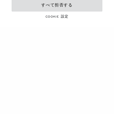
すべて拒否する
鮮やかなシーズン
夏のエッセンシャルアイ
COOKIE 設定
テム
コレクションを見る
商品カルーセル
新作