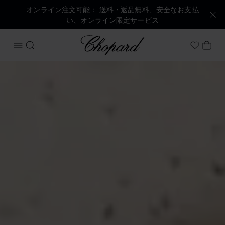
オンライン注文可能： 送料・返品無料、安全なお支払
い、オンライン限定サービス
Chopard
メニューを開く
検索する
マイ
My Wish