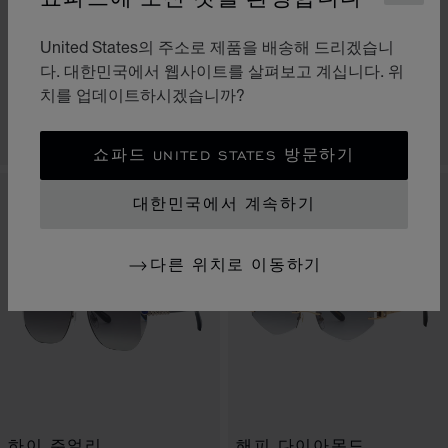
United States의 주소로 제품을 배송해 드리겠습니
해피 다이아몬드
아이스 큐브
다. 대한민국에서 웹사이트를 살펴보고 계십니다. 위
치를 업데이트하시겠습니까?
샤이니 코퍼 골드
투명 샤이니 보르도
문의하기
문의하기
쇼파드 UNITED STATES 방문하기
신규
신규
대한민국에서 계속하기
다른 위치로 이동하기
하이 주얼리
해피 다이아몬드