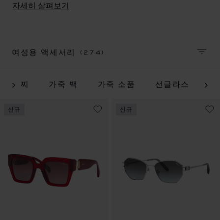
운 럭셔리 제품은 디자인 코드를 초월하여 뛰어난 품질을
자세히 살펴보기
선보이는, 시대를 초월한 현대적인 소재로 제작됩니다.
(274)
여성용 액세서리
정렬 
팔찌
가죽 백
가죽 소품
선글라스
스
신규
신규