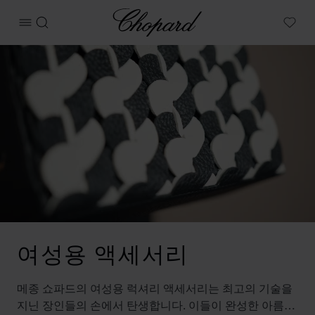
Chopard
메뉴 열기
검색
My W
여성용 액세서리
메종 쇼파드의 여성용 럭셔리 액세서리는 최고의 기술을
지닌 장인들의 손에서 탄생합니다. 이들이 완성한 아름다