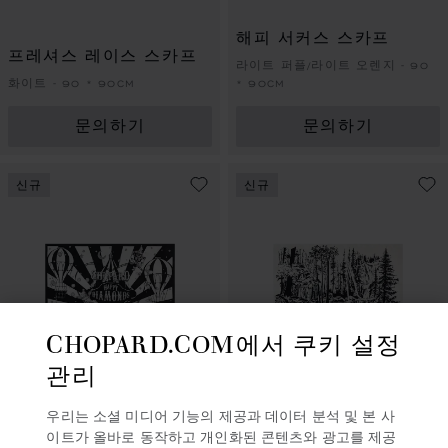
해피 서커스 스카프
프레셔스 레이스 스카프
라이트 퍼플/라이트 오렌지 - 90
화이트 - 90 * 90CM
* 90CM
문의하기
문의하기
신규
신규
CHOPARD.COM에서 쿠키 설정
관리
우리는 소셜 미디어 기능의 제공과 데이터 분석 및 본 사
슬라이드로 이동 
슬라이드로
이트가 올바로 동작하고 개인화된 콘텐츠와 광고를 제공
해피 다이아몬드 댄싱 드