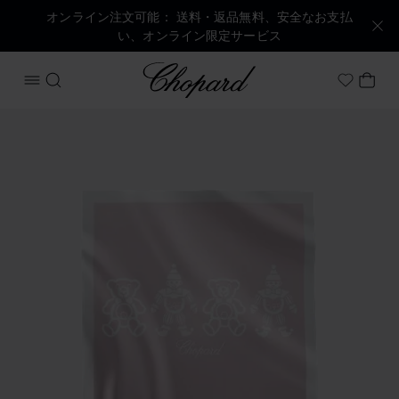
オンライン注文可能： 送料・返品無料、安全なお支払
い、オンライン限定サービス
Chopard
メニューを開く
検索する
マイ
My Wish
商品 ハッピーベア＆ピエロ ブランケット の画像（ボタンを