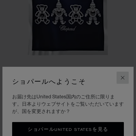
ショパールへようこそ
閉じ
スライドに移動 1
スライドに移動 2
お届け先はUnited States国内のご住所に限りま
ハッピーベア＆ピエロ ブランケット
す。日本よりウェブサイトをご覧いただいています
が、国を変更されますか？
ネイビーブルー - 90 X 90CM
¥ 84,700
購入する
ショパールUNITED STATESを見る