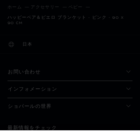
ホーム
アクセサリー
ベビー
ハッピーベア＆ピエロ ブランケット - ピンク - 90 X
90 CM
日本
ローカリゼーション (国の変更)
国の変更
お問い合わせ
インフォメーション
ショパールの世界
最新情報をチェック