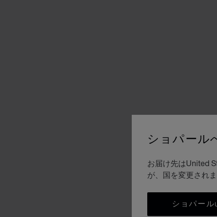
ショパール
お届け先はUnite
が、国を変更されま
ショパールUN