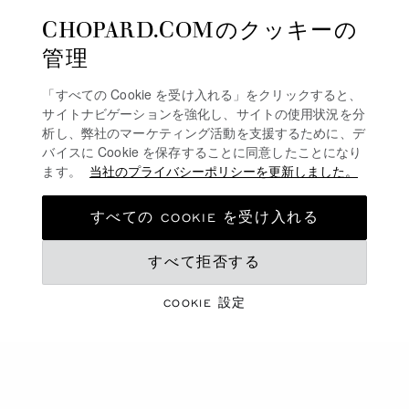
詳細を見る
CHOPARD.COMのクッキーの
管理
ダイヤモンドリング
「すべての Cookie を受け入れる」をクリックすると、
サイトナビゲーションを強化し、サイトの使用状況を分
ゴールド＆ダイヤモンドイヤリング
析し、弊社のマーケティング活動を支援するために、デ
バイスに Cookie を保存することに同意したことになり
ラグジュアリーネックレス
ます。
当社のプライバシーポリシーを更新しました。
すべての COOKIE を受け入れる
送料無料
安全な支払い
すべて拒否する
返品と交換
COOKIE 設定
ホーム
ジュエリー
OUR JEWELLERY SELECTION
ラグジュアリージュエリー