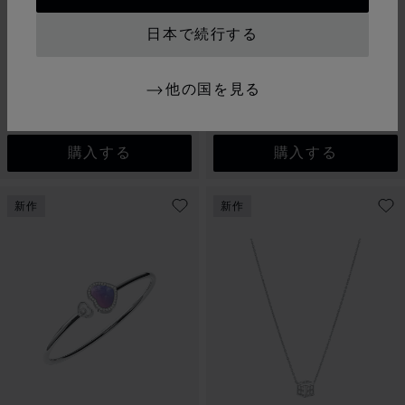
スライドに移動 1
スライドに移動 2
スライドに移動 3
スライドに移動 1
スライドに
スライド
日本で続行する
ハッピーダイヤモンド フ
アイスキューブ ビー キ
ィッシュ
ューブ
ペンダント、エシカルローズゴー
リング、エシカルローズ＆ホワイ
他の国を見る
ルド、ダイヤモンド、サファイア
トゴールド、ダイヤモンド
¥ 913,000
¥ 907,500
購入する
購入する
新作
新作