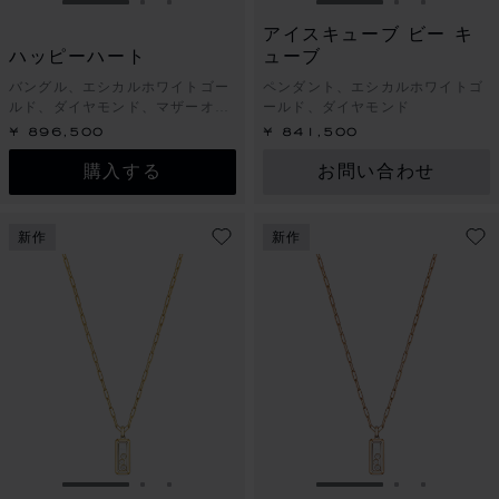
スライドに移動 1
スライドに移動 2
スライドに移動 3
スライドに移動 1
スライドに
スライド
アイスキューブ ビー キ
ハッピーハート
ューブ
バングル、エシカルホワイトゴー
ペンダント、エシカルホワイトゴ
ルド、ダイヤモンド、マザーオブ
ールド、ダイヤモンド
パール
¥ 896,500
¥ 841,500
購入する
お問い合わせ
新作
新作
スライドに移動 1
スライドに移動 2
スライドに移動 3
スライドに移動 1
スライドに
スライド