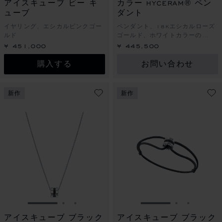
アイスキューブ ビー キ
カラー HYCERAM® ペン
ューブ
ダント
イヤリング、エシカルピンクゴー
ペンダント、18Kエシカルローズ
ルド
ゴールド、ホワイトカラーの
HYCERAM®
¥ 451,000
¥ 445,500
購入する
お問い合わせ
新作
新作
スライドに移動 1
スライドに移動 2
スライドに移動 3
スライドに移動 1
スライドに
スライド
アイスキューブ ブラック
アイスキューブ ブラック