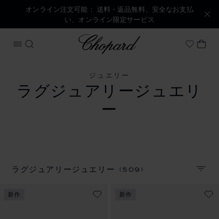
オンライン注文可能： 送料・返品無料、安全なお支払
い、オンライン限定サービス
Chopard
メニューを開く
検索する
マイ
My Wish
ジュエリー
ラグジュアリージュエリ
ー
(509)
ラグジュアリージュエリー
並べ
新作
新作