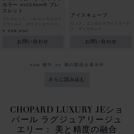
カラー HYCERAM® ブレ
スレット
アイスキューブ
ブレスレット、18Kエシカルロー
リング、エシカルホワイトゴール
ズゴールド、ホワイトカラーの
ド、ダイヤモンド
HYCERAM®
¥ 258,500
お問い合わせ
お問い合わせ
509 個中
32
個の製品を表示中
さらに読み込む
CHOPARD LUXURY JEショ
パール ラグジュアリージュ
エリー： 美と精度の融合