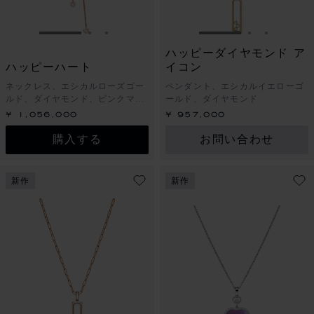
スライドに移動 1
スライドに移動 2
スライドに移動 3
スライドに移動 1
スライドに
スライド
ハッピーダイヤモンド ア
ハッピーハート
イコン
ネックレス、エシカルローズゴー
ペンダント、エシカルイエローゴ
ルド、ダイヤモンド、ピンクマザ
ールド、ダイヤモンド
ーオブパール
¥ 1,056,000
¥ 957,000
購入する
お問い合わせ
新作
新作