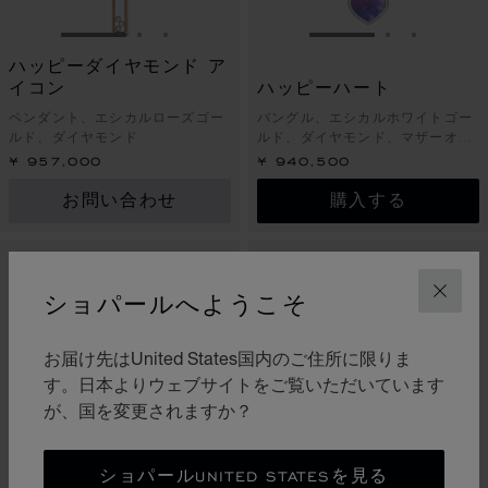
スライドに移動 1
スライドに移動 2
スライドに移動 3
スライドに移動 1
スライドに
スライド
ハッピーダイヤモンド ア
イコン
ハッピーハート
ペンダント、エシカルローズゴー
バングル、エシカルホワイトゴー
ルド、ダイヤモンド
ルド、ダイヤモンド、マザーオブ
パール
¥ 957,000
¥ 940,500
お問い合わせ
購入する
新作
新作
ショパールへようこそ
閉じ
お届け先はUnited States国内のご住所に限りま
す。日本よりウェブサイトをご覧いただいています
が、国を変更されますか？
ショパールUNITED STATESを見る