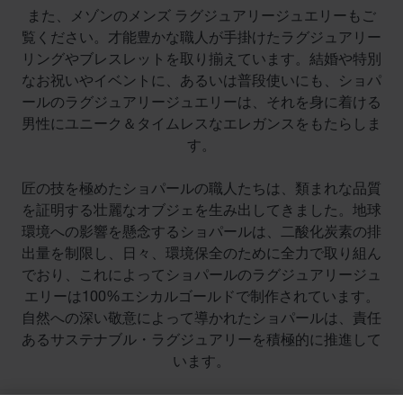
また、メゾンのメンズ ラグジュアリージュエリーもご
覧ください。才能豊かな職人が手掛けたラグジュアリー
リングやブレスレットを取り揃えています。結婚や特別
なお祝いやイベントに、あるいは普段使いにも、ショパ
ールのラグジュアリージュエリーは、それを身に着ける
男性にユニーク＆タイムレスなエレガンスをもたらしま
す。
匠の技を極めたショパールの職人たちは、類まれな品質
を証明する壮麗なオブジェを生み出してきました。地球
環境への影響を懸念するショパールは、二酸化炭素の排
出量を制限し、日々、環境保全のために全力で取り組ん
でおり、これによってショパールのラグジュアリージュ
エリーは100%エシカルゴールドで制作されています。
自然への深い敬意によって導かれたショパールは、責任
あるサステナブル・ラグジュアリーを積極的に推進して
います。