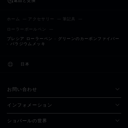
返品と交換
ホーム
アクセサリー
筆記具
ローラーボールペン
ブレシア ローラーペン - グリーンのカーボンファイバー
- パラジウムメッキ
日本
ローカリゼーション (国の変更)
国の変更
お問い合わせ
インフォメーション
ショパールの世界