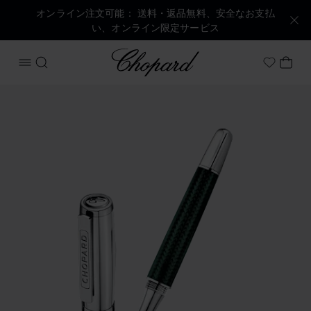
オンライン注文可能： 送料・返品無料、安全なお支払
い、オンライン限定サービス
Chopard
メニューを開く
検索する
マイ
My Wish
商品 ブレシア ローラーペン の画像（ボタンを有効にしてギ