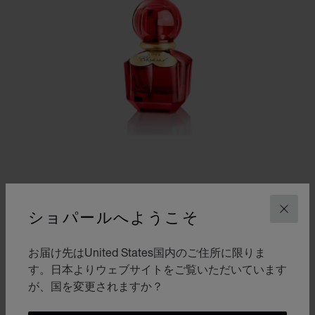
ショパールへようこそ
閉じ
スライドに移動 1
スライドに移動 2
お届け先はUnited States国内のご住所に限りま
ラブ ショパール
す。日本よりウェブサイトをご覧いただいています
が、国を変更されますか？
30ML オードパルファム
¥ 11,000