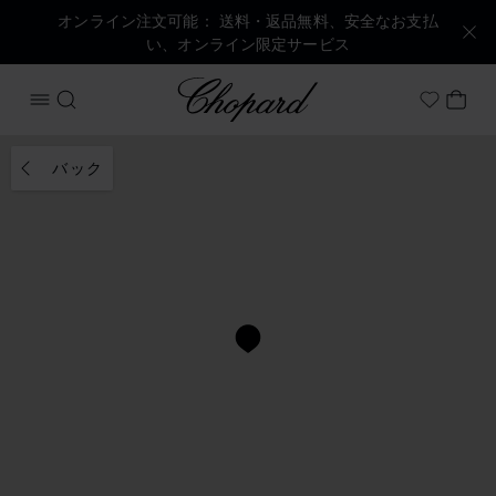
オンライン注文可能： 送料・返品無料、安全なお支払
い、オンライン限定サービス
Chopard
メニューを開く
検索する
マイ
My Wish
バック