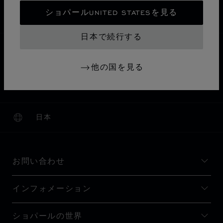
安全な支払い
ショパールUNITED STATESを見る
返品と交換
日本で続行する
ホーム
ブティックを検索
すべてのブティック
他の国を見る
アジア・オセアニア
日本
沼津市
ANSHINDO NUMAZU
日本
ローカリゼーション (国の変更)
国の変更
お問い合わせ
インフォメーション
ショパールの世界