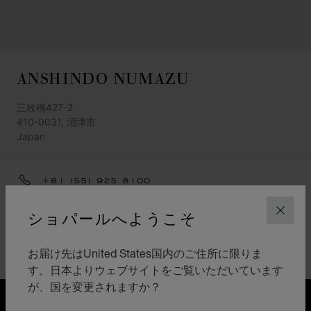
ANSHINDO NUMAZU
三枚橋427-2
410-0031, 沼津市
Japan
+81 (55) 925 8100
アクセス
ショパールへようこそ
閉じ
カテゴリ
お届け先はUnited States国内のご住所に限りま
時計
す。日本よりウェブサイトをご覧いただいています
が、国を変更されますか？
送料無料