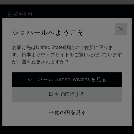
送料無料
安全な支払い
返品と交換
ショパールへようこそ
閉じ
お届け先はUnited States国内のご住所に限りま
ホーム
ブティックを検索
すべてのブティック
す。日本よりウェブサイトをご覧いただいています
ヨーロッパ
イタリア
SARONNO
が、国を変更されますか？
ショパールUNITED STATESを見る
日本
ローカリゼーション (国の変更)
国の変更
日本で続行する
お問い合わせ
他の国を見る
インフォメーション