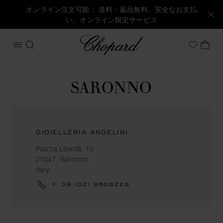
オンライン注文可能： 送料・返品無料、安全なお支払
い、オンライン限定サービス
Chopard
メニューを開く
検索する
マイ
My Wish
SARONNO
GIOIELLERIA ANGELINI
Piazza Libertà, 10
21047, Saronno
Italy
+ 39 (02) 9608228