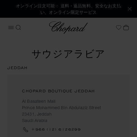
オンライン注文可能： 送料・返品無料、安全なお支払
い、オンライン限定サービス
Chopard
メニューを開く
検索する
マイ
My Wish
サウジアラビア
JEDDAH
CHOPARD BOUTIQUE JEDDAH
Al Basateen Mall
Prince Mohammed Bin Abdulaziz Street
23431, Jeddah
Saudi Arabia
+966 (12) 6126299