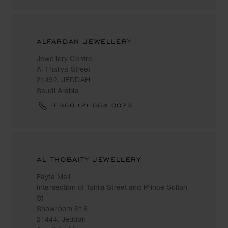
ALFARDAN JEWELLERY
Jewellery Centre
Al Thaliya Street
21492, JEDDAH
Saudi Arabia
+966 (2) 664 0073
AL THOBAITY JEWELLERY
Fayfa Mall
Intersection of Tahlia Street and Prince Sultan
St
Showroom S16
21444, Jeddah