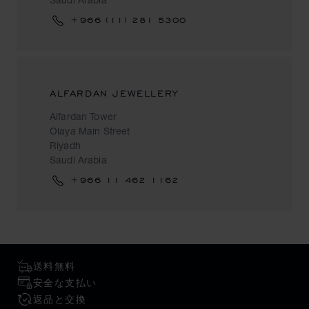
+966 (11) 281 5300
ALFARDAN JEWELLERY
Alfardan Tower
Olaya Main Street
Riyadh
Saudi Arabia
+966 11 462 1162
送料無料
安全な支払い
返品と交換