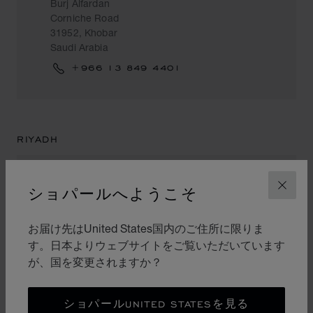
Burj Alfardan
Corniche Road
31952, Khobar
Saudi Arabia
+966 13 849 4401
RIYADH
ショパールへようこそ
閉じ
CHOPARD BOUTIQUE RIYADH
KINGDOM CENTRE
お届け先はUnited States国内のご住所に限りま
Kingdom Centre
す。日本よりウェブサイトをご覧いただいています
Fashion Extension
Olaya Street
が、国を変更されますか？
11321, Riyadh
Saudi Arabia
ショパールUNITED STATESを見る
+966 (11) 2110017