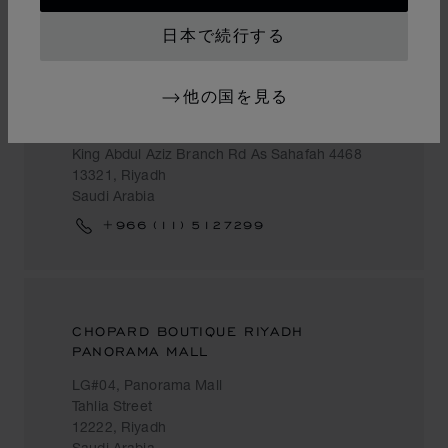
日本で続行する
他の国を見る
CHOPARD BOUTIQUE RIYADH
SOLITAIRE
King Abdul Aziz Branch Rd As Sahafah 4468
13321, Riyadh
Saudi Arabia
+966 (11) 5127299
CHOPARD BOUTIQUE RIYADH
PANORAMA MALL
LG#04, Panorama Mall
Tahlia Street
12222, Riyadh
Saudi Arabia