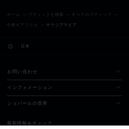
ホーム
ブティックを検索
すべてのブティック
中東＆アフリカ
サウジアラビア
日本
ローカリゼーション (国の変更)
国の変更
お問い合わせ
インフォメーション
ショパールの世界
最新情報をチェック