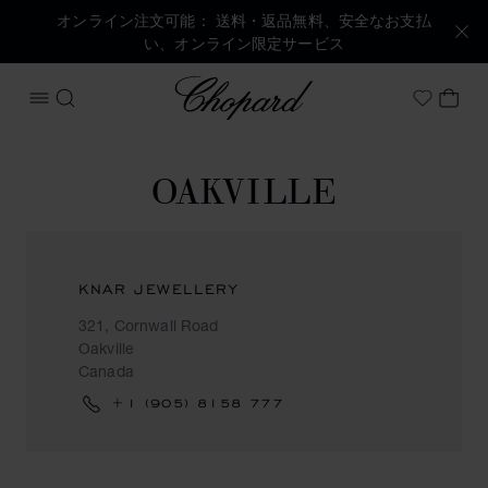
オンライン注文可能： 送料・返品無料、安全なお支払
い、オンライン限定サービス
Chopard
メニューを開く
検索する
マイ
My Wish
OAKVILLE
KNAR JEWELLERY
321, Cornwall Road
Oakville
Canada
+1 (905) 8158 777