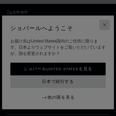
送料無料
安全な支払い
返品と交換
ショパールへようこそ
閉じ
お届け先はUnited States国内のご住所に限りま
ホーム
ブティックを検索
すべてのブティック
す。日本よりウェブサイトをご覧いただいています
北米
カナダ
OAKVILLE
が、国を変更されますか？
ショパールUNITED STATESを見る
日本
ローカリゼーション (国の変更)
国の変更
日本で続行する
お問い合わせ
他の国を見る
インフォメーション